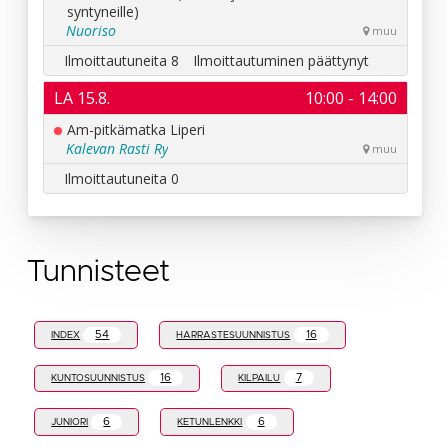
Tunnisteet
54
16
INDEX
HARRASTESUUNNISTUS
16
7
KUNTOSUUNNISTUS
KILPAILU
6
6
JUNIORI
KETUNLENKKI