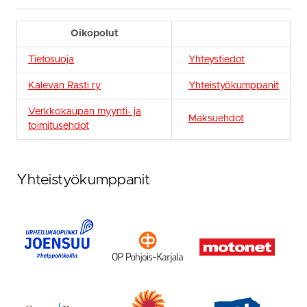
Oikopolut
Tietosuoja
Yhteystiedot
Kalevan Rasti ry
Yhteistyökumppanit
Verkkokaupan myynti- ja
Maksuehdot
toimitusehdot
Yhteistyökumppanit