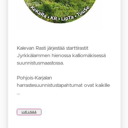
Kalevan Rasti järjestää starttirastit
Jyrkkälammen hienossa kalliomäkisessä
suunnistusmaastossa.
Pohjois-Karjalan
harrastesuunnistustapahtumat ovat kaikille
…
LUE LISÄÄ