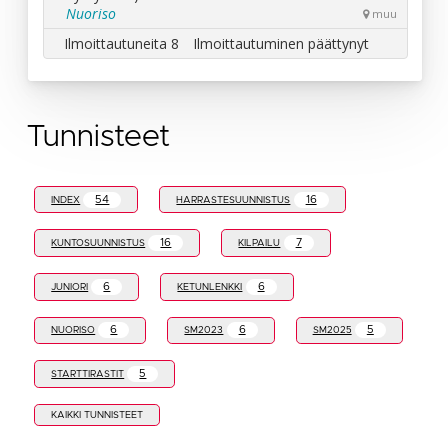
Tunnisteet
54
16
INDEX
HARRASTESUUNNISTUS
16
7
KUNTOSUUNNISTUS
KILPAILU
6
6
JUNIORI
KETUNLENKKI
6
6
5
NUORISO
SM2023
SM2025
5
STARTTIRASTIT
KAIKKI TUNNISTEET