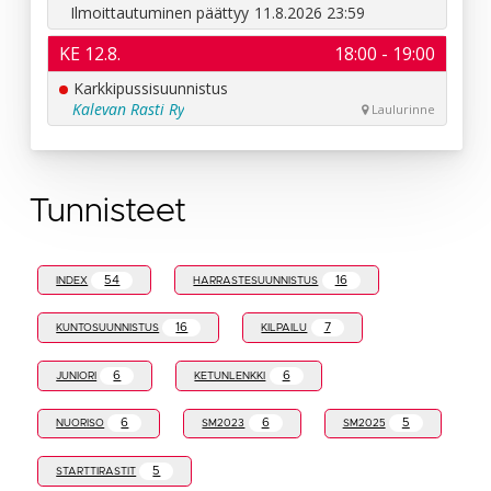
Tunnisteet
54
16
INDEX
HARRASTESUUNNISTUS
16
7
KUNTOSUUNNISTUS
KILPAILU
6
6
JUNIORI
KETUNLENKKI
6
6
5
NUORISO
SM2023
SM2025
5
STARTTIRASTIT