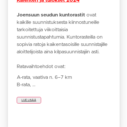
Kalenteri ja tulokset 2024
Joensuun seudun kuntorastit
ovat
kaikille suunnistuksesta kiinnostuneille
tarkoitettuja viikoittaisia
suunnistustapahtumia. Kuntorasteilla on
sopivia ratoja kaikentasoisille suunnistajille
aloittelijoista aina kilpasuunnistajiin asti.
Ratavaihtoehdot ovat:
A-rata, vaativa n. 6–7 km
B-rata, …
LUE LISÄÄ