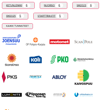
6
6
6
KETUNLENKKI
NUORISO
SM2023
5
5
SM2025
STARTTIRASTIT
KAIKKI TUNNISTEET