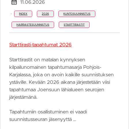
11.06.2026
·
INDEX
2026
KUNTOSUUNNISTUS
HARRASTESUUNNISTUS
STARTTIRASTIT
Starttirasti-tapahtumat 2026
Starttirastit on matalan kynnyksen
kilpailunomainen tapahtumasarja Pohjois-
Karjalassa, joka on avoin kaikille suunnistuksen
ystäville. Kevään 2026 aikana järjestetään viisi
tapahtumaa Joensuun lähialueen seurojen
järjestämänä.
Tapahtumiin osallistuminen ei vaadi
suunnistusseuran jäsenyyttä …