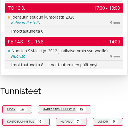
Tunnisteet
54
16
INDEX
HARRASTESUUNNISTUS
16
7
6
KUNTOSUUNNISTUS
KILPAILU
JUNIORI