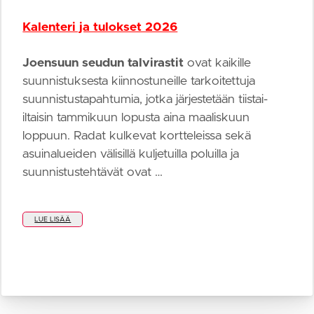
Kalenteri ja tulokset 2026
Joensuun seudun talvirastit
ovat kaikille
suunnistuksesta kiinnostuneille tarkoitettuja
suunnistustapahtumia, jotka järjestetään tiistai-
iltaisin tammikuun lopusta aina maaliskuun
loppuun. Radat kulkevat kortteleissa sekä
asuinalueiden välisillä kuljetuilla poluilla ja
suunnistustehtävät ovat …
LUE LISÄÄ