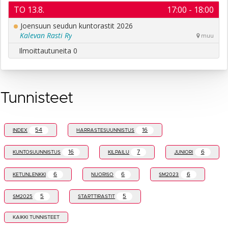
Tunnisteet
54
16
INDEX
HARRASTESUUNNISTUS
16
7
6
KUNTOSUUNNISTUS
KILPAILU
JUNIORI
6
6
6
KETUNLENKKI
NUORISO
SM2023
5
5
SM2025
STARTTIRASTIT
KAIKKI TUNNISTEET