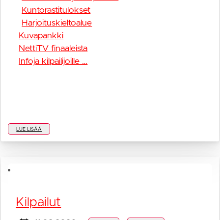
Kuntorastitulokset
Harjoituskieltoalue
Kuvapankki
NettiTV finaaleista
Infoja kilpailijoille …
LUE LISÄÄ
Kilpailut