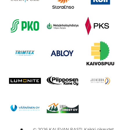
©
2026
KALEVAN RASTI. Kaikki oikeudet