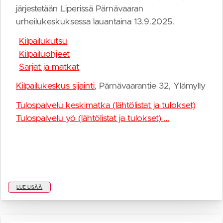
järjestetään Liperissä Pärnävaaran
urheilukeskuksessa lauantaina 13.9.2025.
Kilpailukutsu
Kilpailuohjeet
Sarjat ja matkat
Kilpailukeskus sijainti
, Pärnävaarantie 32, Ylämylly
Tulospalvelu keskimatka (lähtölistat ja tulokset)
Tulospalvelu yö (lähtölistat ja tulokset) …
LUE LISÄÄ