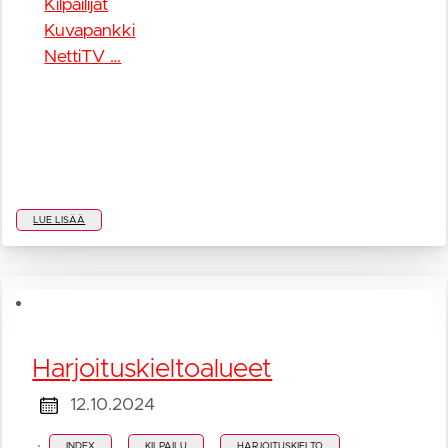
Kilpailijat
Kuvapankki
NettiTV …
LUE LISÄÄ
Harjoituskieltoalueet
12.10.2024
·
INDEX
KILPAILU
HARJOITUSKIELTO