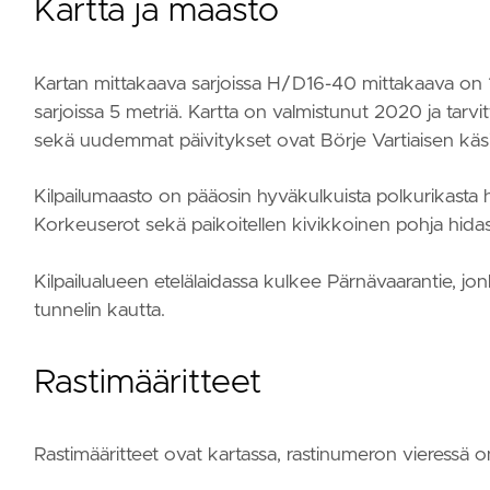
Kartta ja maasto
Kartan mittakaava sarjoissa H/D16-40 mittakaava on 1:
sarjoissa 5 metriä. Kartta on valmistunut 2020 ja tarv
sekä uudemmat päivitykset ovat Börje Vartiaisen käsi
Kilpailumaasto on pääosin hyväkulkuista polkurikasta
Korkeuserot sekä paikoitellen kivikkoinen pohja hida
Kilpailualueen etelälaidassa kulkee Pärnävaarantie, jonka
tunnelin kautta.
Rastimääritteet
Rastimääritteet ovat kartassa, rastinumeron vieressä on k