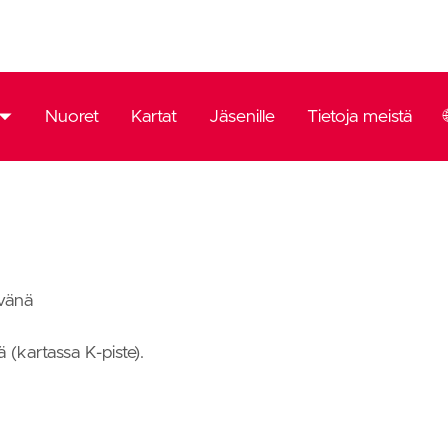
oitetaan suunnistus.
e.
ävänä
 (kartassa K-piste).