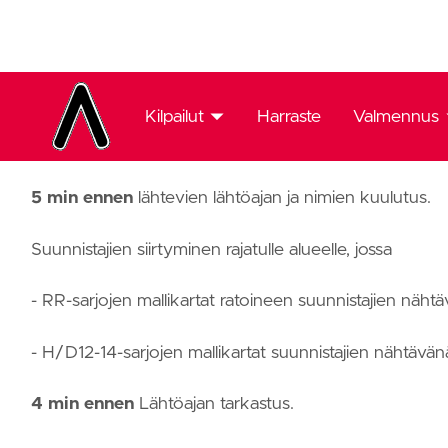
lähtökellon piippauksesta otetaan kartta sangosta ja al
K-pisteelle matkaa on 150m. Viitoitus johtaa K-pisteell
Toiminta lähtöpaikalla 2 (SSL:n ohjeen mukaan)
5 min ennen
lähtevien lähtöajan ja nimien kuulutus.
Suunnistajien siirtyminen rajatulle alueelle, jossa
- RR-sarjojen mallikartat ratoineen suunnistajien näht
- H/D12-14-sarjojen mallikartat suunnistajien nähtävänä
4 min ennen
Lähtöajan tarkastus.