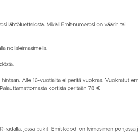
si lähtöluettelosta. Mikäli Emit-numerosi on väärin tai
lla nollaleimasimella.
hdöstä.
 hintaan. Alle 16-vuotiailta ei peritä vuokraa. Vuokratut emi
 Palauttamattomasta kortista peritään 78 €.
RR-radalla, jossa pukit. Emit-koodi on leimasimen pohjassa 