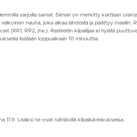
milla sarjoilla samat. Siimari on merkitty karttaan oranssi
ä valkoinen nauha, joka alkaa lähdöstä ja päättyy maaliin. 
kset (RR1, RR2, jne.). Rastireitin kilpailijaa ei hylätä puuttuv
auksesta lisätään loppuaikaan 10 minuuttia.
ina 11.9. Lisäksi ne ovat nähtävillä kilpailukeskuksessa.