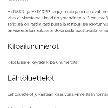
H/D8RR- ja H/D10RR-sarjojen rata ja siimari ovat molem
viivalla. Maastossa siimari on yhtenäinen n. 3 cm leve
sarjoissa on rastilla rastilipussa ja rastipukissa RR-tunnu
tai väärästä leimauksesta. Jokaisesta puuttuvasta leim
Kilpailunumerot
Kilpailussa ei käytetä kilpailunumeroita.
Lähtöluettelot
Lähtöluettelot julkaistaan kisasivuilla viimeistään torsta