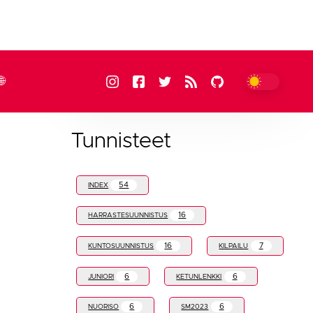
Tunnisteet
54
INDEX
16
HARRASTESUUNNISTUS
16
7
KUNTOSUUNNISTUS
KILPAILU
6
6
JUNIORI
KETUNLENKKI
6
6
NUORISO
SM2023