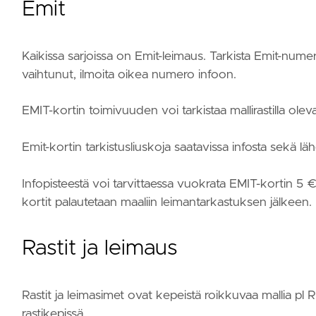
Emit
Kaikissa sarjoissa on Emit-leimaus. Tarkista Emit-numero
vaihtunut, ilmoita oikea numero infoon.
EMIT-kortin toimivuuden voi tarkistaa mallirastilla oleva
Emit-kortin tarkistusliuskoja saatavissa infosta sekä lä
Infopisteestä voi tarvittaessa vuokrata EMIT-kortin 5 €
kortit palautetaan maaliin leimantarkastuksen jälkeen.
Rastit ja leimaus
Rastit ja leimasimet ovat kepeistä roikkuvaa mallia pl 
rastikepissä.