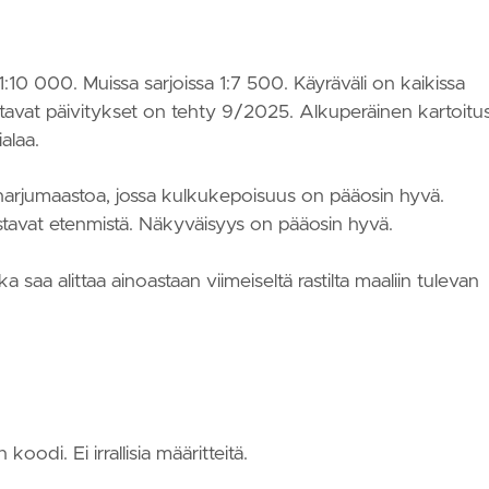
10 000. Muissa sarjoissa 1:7 500. Käyräväli on kaikissa
ittavat päivitykset on tehty 9/2025. Alkuperäinen kartoitu
alaa.
 harjumaastoa, jossa kulkukepoisuus on pääosin hyvä.
stavat etenmistä. Näkyväisyys on pääosin hyvä.
 saa alittaa ainoastaan viimeiseltä rastilta maaliin tulevan
oodi. Ei irrallisia määritteitä.