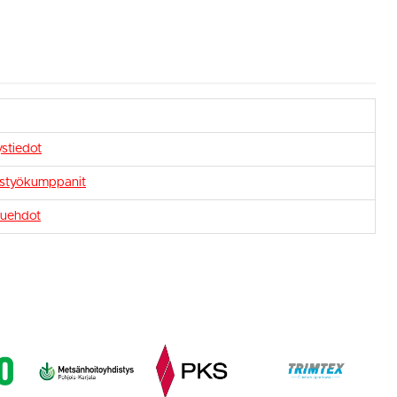
stiedot
istyökumppanit
uehdot