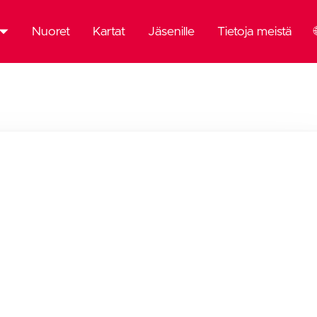
Nuoret
Kartat
Jäsenille
Tietoja meistä
mä
emia