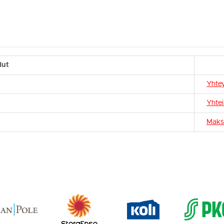
lut
Yhtey
Yhte
Maks