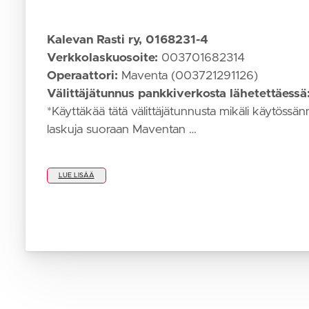
SM-
keskimatka
Kalevan Rasti ry, 0168231-4
2025
Verkkolaskuosoite:
003701682314
Operaattori:
Maventa (003721291126)
SM-pitkä
Välittäjätunnus pankkiverkosta lähetettäessä
2023
*Käyttäkää tätä välittäjätunnusta mikäli käytössä
laskuja suoraan Maventan …
LUE LISÄÄ