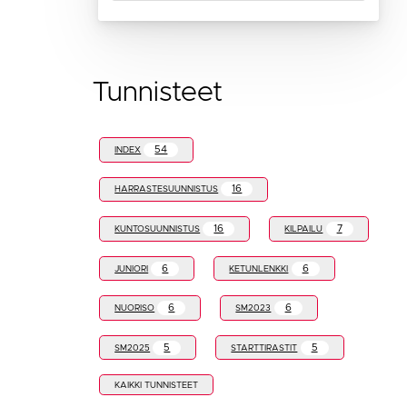
Tunnisteet
54
INDEX
16
HARRASTESUUNNISTUS
16
7
KUNTOSUUNNISTUS
KILPAILU
6
6
JUNIORI
KETUNLENKKI
6
6
NUORISO
SM2023
5
5
SM2025
STARTTIRASTIT
KAIKKI TUNNISTEET