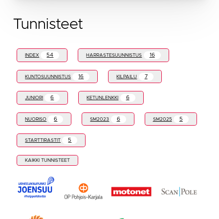
Tunnisteet
54
16
INDEX
HARRASTESUUNNISTUS
16
7
KUNTOSUUNNISTUS
KILPAILU
6
6
JUNIORI
KETUNLENKKI
6
6
5
NUORISO
SM2023
SM2025
5
STARTTIRASTIT
KAIKKI TUNNISTEET