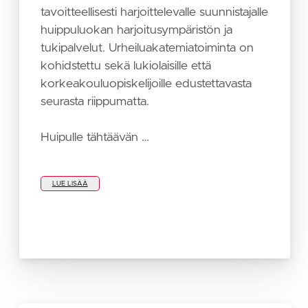
tavoitteellisesti harjoittelevalle suunnistajalle
huippuluokan harjoitusympäristön ja
tukipalvelut. Urheiluakatemiatoiminta on
kohidstettu sekä lukiolaisille että
korkeakouluopiskelijoille edustettavasta
seurasta riippumatta.
Huipulle tähtäävän …
LUE LISÄÄ