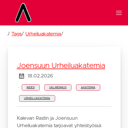
/
Tags
/
Urheiluakatemia
/
Joensuun Urheiluakatemia
18.02.2026
·
INDEX
VALMENNUS
AKATEMIA
URHEILUAKATEMIA
Kalevan Rastin ja Joensuun
Urheiluakatemia tarjoavat yhteistyössä