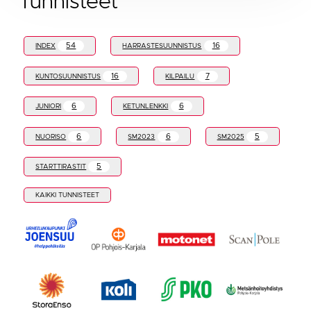
Tunnisteet
54
16
INDEX
HARRASTESUUNNISTUS
16
7
KUNTOSUUNNISTUS
KILPAILU
6
6
JUNIORI
KETUNLENKKI
6
6
5
NUORISO
SM2023
SM2025
5
STARTTIRASTIT
KAIKKI TUNNISTEET