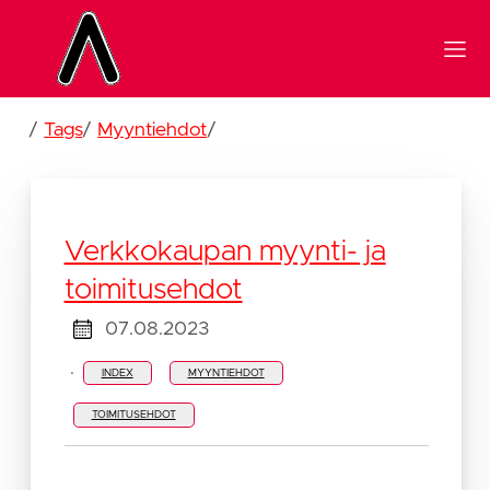
/
Tags
/
Myyntiehdot
/
Verkkokaupan myynti- ja
toimitusehdot
07.08.2023
·
INDEX
MYYNTIEHDOT
TOIMITUSEHDOT