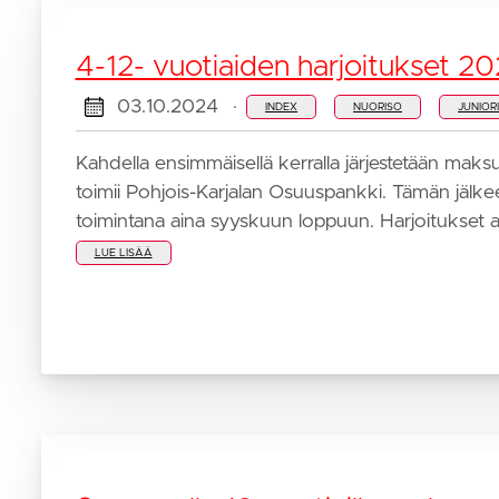
4-12- vuotiaiden harjoitukset 2
03.10.2024
·
INDEX
NUORISO
JUNIOR
Kahdella ensimmäisellä kerralla järjestetään ma
toimii Pohjois-Karjalan Osuuspankki. Tämän jälk
toimintana aina syyskuun loppuun. Harjoitukset al
LUE LISÄÄ