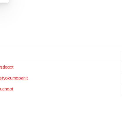
stiedot
istyökumppanit
uehdot