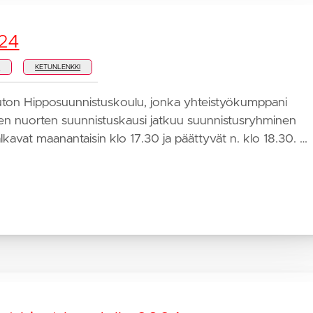
024
I
KETUNLENKKI
ksuton Hipposuunnistuskoulu, jonka yhteistyökumppani
een nuorten suunnistuskausi jatkuu suunnistusryhminen
kavat maanantaisin klo 17.30 ja päättyvät n. klo 18.30. …