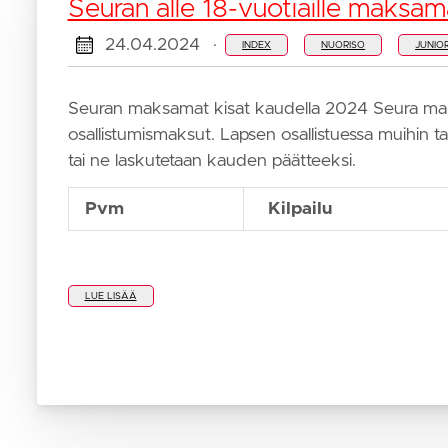
Seuran alle 18-vuotiaille maksam
24.04.2024
·
INDEX
NUORISO
JUNIOR
Seuran maksamat kisat kaudella 2024 Seura maksa
osallistumismaksut. Lapsen osallistuessa muihin t
tai ne laskutetaan kauden päätteeksi.
Pvm
Kilpailu
LUE LISÄÄ