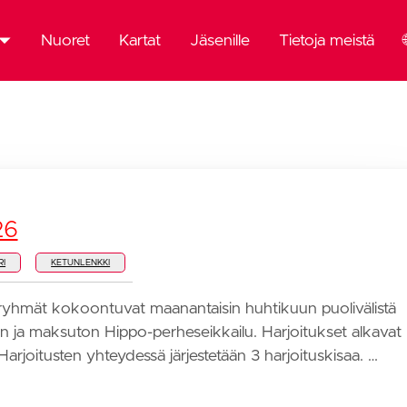
Nuoret
Kartat
Jäsenille
Tietoja meistä
mä
emia
26
RI
KETUNLENKKI
ryhmät kokoontuvat maanantaisin huhtikuun puolivälistä
voin ja maksuton Hippo-perheseikkailu. Harjoitukset alkavat
Harjoitusten yhteydessä järjestetään 3 harjoituskisaa. …