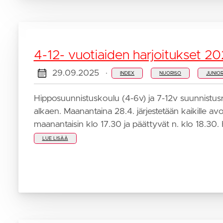
4-12- vuotiaiden harjoitukset 2
29.09.2025
·
INDEX
NUORISO
JUNIOR
Hipposuunnistuskoulu (4-6v) ja 7-12v suunnistu
alkaen. Maanantaina 28.4. järjestetään kaikille a
maanantaisin klo 17.30 ja päättyvät n. klo 18.30. 
LUE LISÄÄ