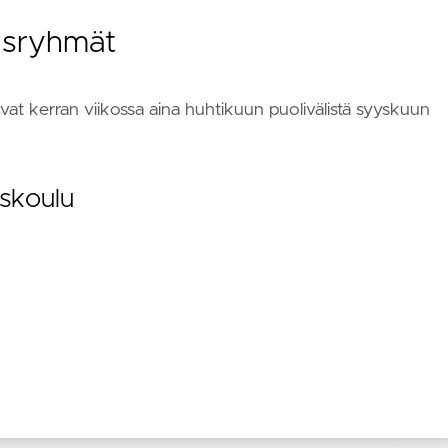
usryhmät
at kerran viikossa aina huhtikuun puolivälistä syyskuun
skoulu