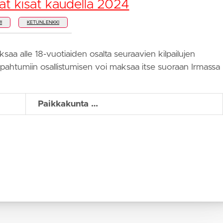
at kisat kaudella 2024
I
KETUNLENKKI
a alle 18-vuotiaiden osalta seuraavien kilpailujen
apahtumiin osallistumisen voi maksaa itse suoraan Irmassa
Paikkakunta …