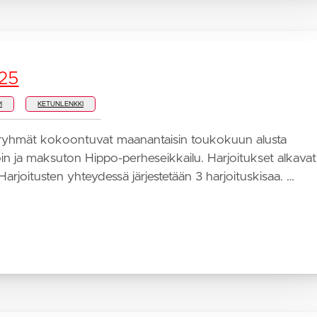
025
I
KETUNLENKKI
sryhmät kokoontuvat maanantaisin toukokuun alusta
voin ja maksuton Hippo-perheseikkailu. Harjoitukset alkavat
Harjoitusten yhteydessä järjestetään 3 harjoituskisaa. …