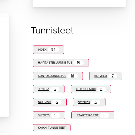
Tunnisteet
54
INDEX
16
HARRASTESUUNNISTUS
16
7
KUNTOSUUNNISTUS
KILPAILU
6
6
JUNIORI
KETUNLENKKI
6
6
NUORISO
SM2023
5
5
SM2025
STARTTIRASTIT
KAIKKI TUNNISTEET