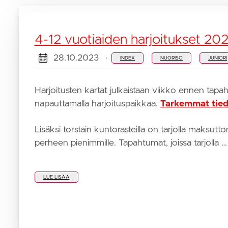
4-12 vuotiaiden harjoitukset 20
28.10.2023
·
INDEX
NUORISO
JUNIORI
Harjoitusten kartat julkaistaan viikko ennen tapa
napauttamalla harjoituspaikkaa.
Tarkemmat tied
Lisäksi torstain kuntorasteilla on tarjolla maksut
perheen pienimmille. Tapahtumat, joissa tarjolla …
LUE LISÄÄ