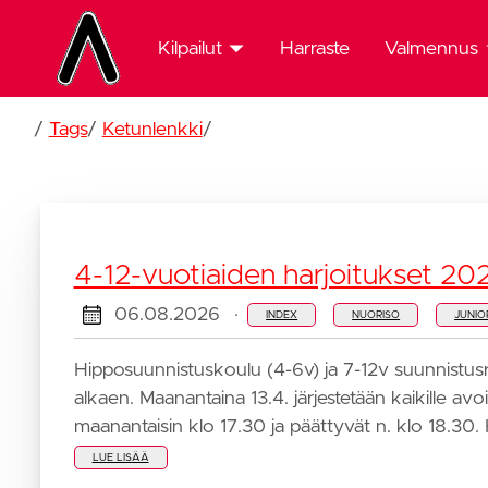
Kilpailut
Harraste
Valmennus
Kilpailut
Valmennus
etusivu
etusivu
/
Tags
/
Ketunlenkki
/
Nuorten
Edustusryh
Jukola
Joensuun
2026
Urheiluakat
4-12-vuotiaiden harjoitukset 20
Kansalliset
06.08.2026
·
INDEX
NUORISO
JUNIO
23.5.2026
Hipposuunnistuskoulu (4-6v) ja 7-12v suunnistus
Am-
alkaen. Maanantaina 13.4. järjestetään kaikille a
keskimatka
maanantaisin klo 17.30 ja päättyvät n. klo 18.30. 
ja -yö
LUE LISÄÄ
2025