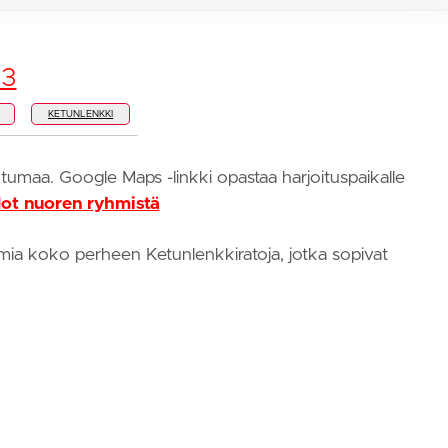
23
KETUNLENKKI
htumaa. Google Maps -linkki opastaa harjoituspaikalle
ot nuoren ryhmistä
tomia koko perheen Ketunlenkkiratoja, jotka sopivat