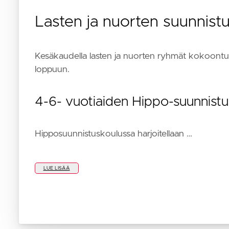
Lasten ja nuorten suunnist
Kesäkaudella lasten ja nuorten ryhmät kokoontuv
loppuun.
4-6- vuotiaiden Hippo-suunnistu
Hipposuunnistuskoulussa harjoitellaan …
LUE LISÄÄ