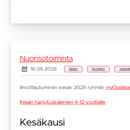
SM-
keskimatka
2025
SM-pitkä
2023
Nuorisotoiminta
16.06.2026
·
INDEX
NUORISO
JUNIOR
Ilmoittautuminen kesän 2026 ryhmiin
myClubiss
Kesän harjoituskalenteri 4-12-vuotiaille
Kesäkausi