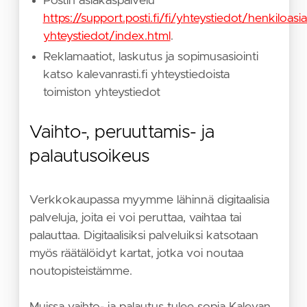
Postin asiakaspalvelu
https://support.posti.fi/fi/yhteystiedot/henkiloasi
yhteystiedot/index.html
.
Reklamaatiot, laskutus ja sopimusasiointi
katso kalevanrasti.fi yhteystiedoista
toimiston yhteystiedot
Vaihto-, peruuttamis- ja
palautusoikeus
Verkkokaupassa myymme lähinnä digitaalisia
palveluja, joita ei voi peruttaa, vaihtaa tai
palauttaa. Digitaalisiksi palveluiksi katsotaan
myös räätälöidyt kartat, jotka voi noutaa
noutopisteistämme.
Muissa vaihto- ja palautus tulee sopia Kalevan