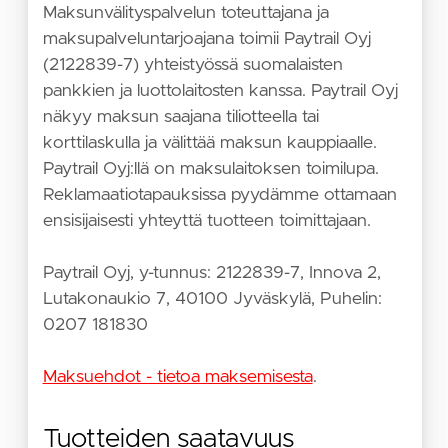
Maksunvälityspalvelun toteuttajana ja
maksupalveluntarjoajana toimii Paytrail Oyj
(2122839-7) yhteistyössä suomalaisten
pankkien ja luottolaitosten kanssa. Paytrail Oyj
näkyy maksun saajana tiliotteella tai
korttilaskulla ja välittää maksun kauppiaalle.
Paytrail Oyj:llä on maksulaitoksen toimilupa.
Reklamaatiotapauksissa pyydämme ottamaan
ensisijaisesti yhteyttä tuotteen toimittajaan.
Paytrail Oyj, y-tunnus: 2122839-7, Innova 2,
Lutakonaukio 7, 40100 Jyväskylä, Puhelin:
0207 181830
Maksuehdot - tietoa maksemisesta
.
Tuotteiden saatavuus