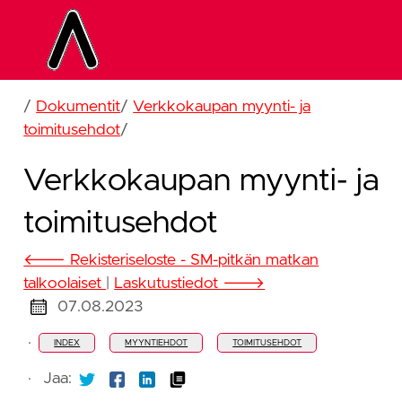
/
Dokumentit
/
Verkkokaupan myynti- ja
toimitusehdot
/
Verkkokaupan myynti- ja
toimitusehdot
🡐 Rekisteriseloste - SM-pitkän matkan
talkoolaiset
|
Laskutustiedot 🡒
07.08.2023
·
INDEX
MYYNTIEHDOT
TOIMITUSEHDOT
·
Jaa: