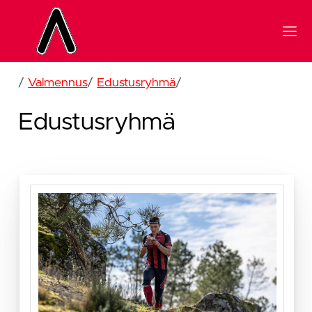
/
Valmennus
/
Edustusryhmä
/
Edustusryhmä