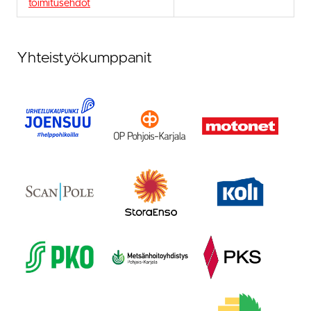
toimitusehdot
Yhteistyökumppanit