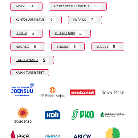
54
16
INDEX
HARRASTESUUNNISTUS
16
7
KUNTOSUUNNISTUS
KILPAILU
6
6
JUNIORI
KETUNLENKKI
6
6
5
NUORISO
SM2023
SM2025
5
STARTTIRASTIT
KAIKKI TUNNISTEET