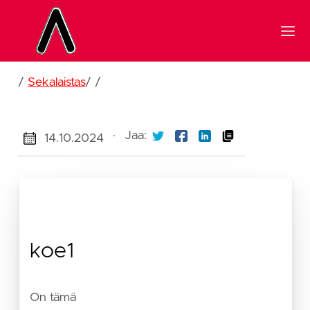
/
Sekalaistas
/
/
·
Jaa:
14.10.2024
koe1
On tämä