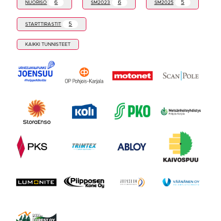
6
6
5
NUORISO
SM2023
SM2025
5
STARTTIRASTIT
KAIKKI TUNNISTEET