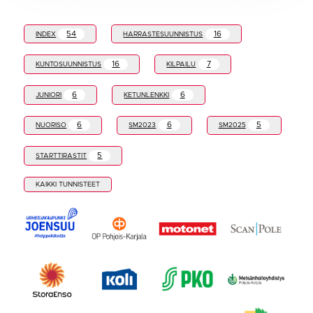
54
16
INDEX
HARRASTESUUNNISTUS
16
7
KUNTOSUUNNISTUS
KILPAILU
6
6
JUNIORI
KETUNLENKKI
6
6
5
NUORISO
SM2023
SM2025
5
STARTTIRASTIT
KAIKKI TUNNISTEET