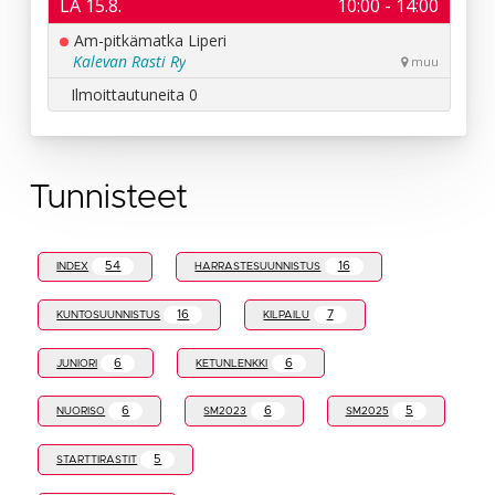
Tunnisteet
54
16
INDEX
HARRASTESUUNNISTUS
16
7
KUNTOSUUNNISTUS
KILPAILU
6
6
JUNIORI
KETUNLENKKI
6
6
5
NUORISO
SM2023
SM2025
5
STARTTIRASTIT