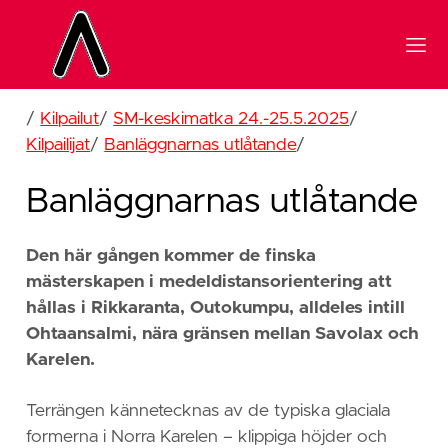
/
Kilpailut
/
SM-keskimatka 24.-25.5.2025
/
Kilpailijat
/
Banläggnarnas utlåtande
/
Banläggnarnas utlåtande
Den här gången kommer de finska
mästerskapen i medeldistansorientering att
hållas i Rikkaranta, Outokumpu, alldeles intill
Ohtaansalmi, nära gränsen mellan Savolax och
Karelen.
Terrängen kännetecknas av de typiska glaciala
formerna i Norra Karelen – klippiga höjder och