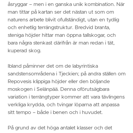
åsryggar – men i en ganska unik kombination. När
man tittar på kartan ser det nästan ut som om
naturens arbete blivit ofullständigt, utan en tydlig
och enhetlig terrängstruktur. Bredvid branta,
steniga höjder hittar man öppna tallskogar, och
bara några stenkast därifrån är man redan i tät,
kuperad skog.
Ibland påminner det om de labyrintiska
sandstensområdena i Tjeckien; på andra ställen om
Repovesis klippiga höjder eller den böljande
moskogen i Selänpää. Denna oförutsägbara
variation i terrängtyper kommer att vara tävlingens
verkliga krydda, och tvingar löparna att anpassa
sitt tempo – både i benen och i huvudet.
På grund av det höga antalet klasser och det