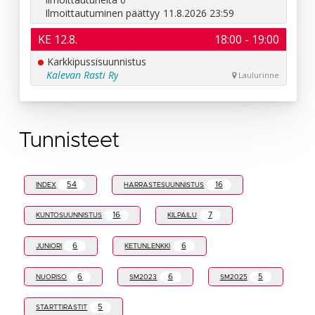
Tunnisteet
54
16
INDEX
HARRASTESUUNNISTUS
16
7
KUNTOSUUNNISTUS
KILPAILU
6
6
JUNIORI
KETUNLENKKI
6
6
5
NUORISO
SM2023
SM2025
5
STARTTIRASTIT