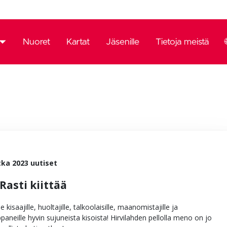
Nuoret
Kartat
Jäsenille
Tietoja meistä
mä
emia