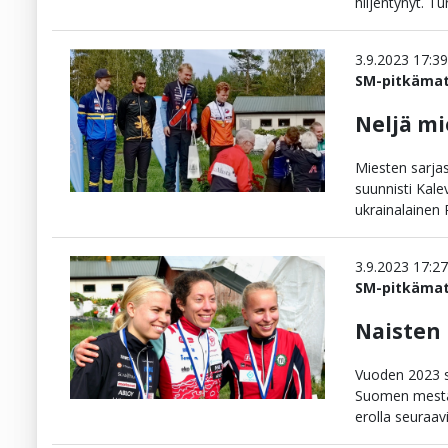
SM-
keskimatka
2025
SM-pitkä
2023