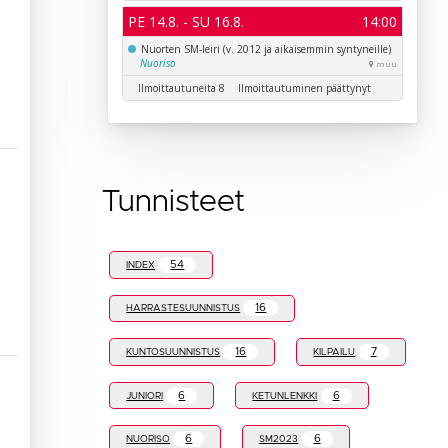
Tunnisteet
54
INDEX
16
HARRASTESUUNNISTUS
16
7
KUNTOSUUNNISTUS
KILPAILU
6
6
JUNIORI
KETUNLENKKI
6
6
NUORISO
SM2023