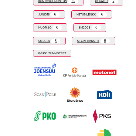
16
7
KUNTOSUUNNISTUS
KILPAILU
6
6
JUNIORI
KETUNLENKKI
6
6
NUORISO
SM2023
5
5
SM2025
STARTTIRASTIT
KAIKKI TUNNISTEET