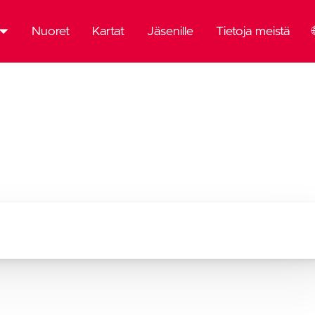
Nuoret
Kartat
Jäsenille
Tietoja meistä
mä
emia