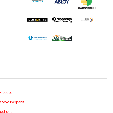
stiedot
istyökumppanit
uehdot