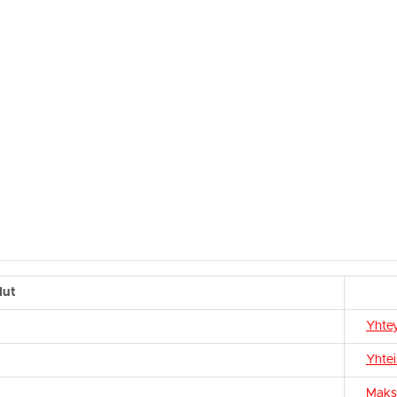
lut
Yhtey
Yhte
Maks