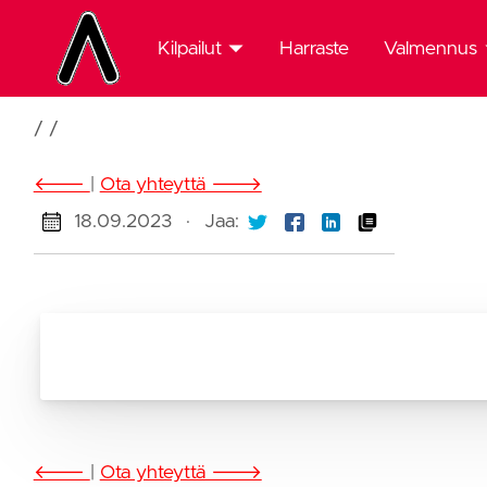
Kilpailut
Harraste
Valmennus
Kilpailut
Valmennus
etusivu
etusivu
/
/
Nuorten
Edustusryh
🡐
|
Ota yhteyttä 🡒
Jukola
18.09.2023
·
Jaa:
Joensuun
2026
Urheiluakat
Kansalliset
23.5.2026
Am-
keskimatka
ja -yö
2025
🡐
|
Ota yhteyttä 🡒