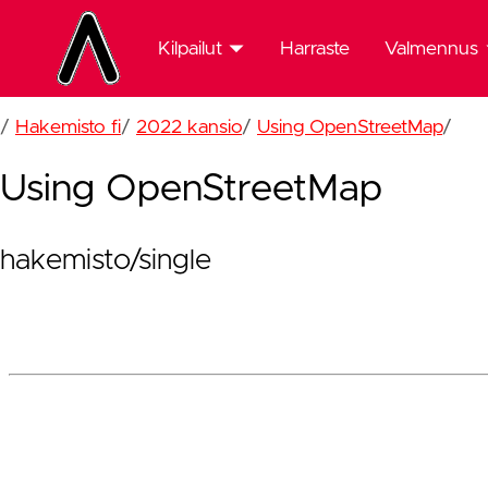
Kilpailut
Harraste
Valmennus
Kilpailut
Valmennus
/
Hakemisto fi
/
2022 kansio
/
Using OpenStreetMap
/
etusivu
etusivu
Using OpenStreetMap
Nuorten
Edustusryh
Jukola
Joensuun
2026
hakemisto/single
Urheiluakat
Kansalliset
23.5.2026
Am-
keskimatka
ja -yö
2025