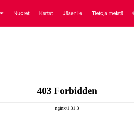
Nuoret
Kartat
Jäsenille
Tietoja meistä
mä
emia