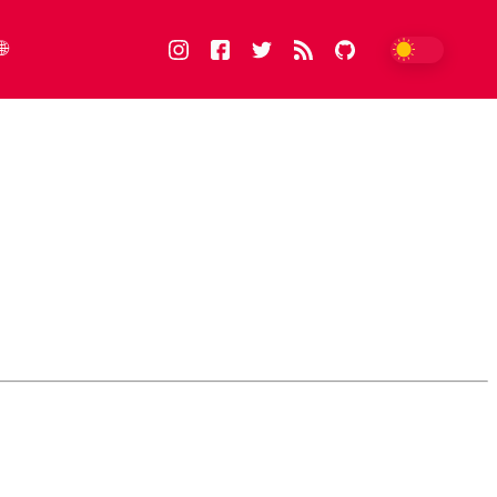
🌐
FIN
suomi
ENG
english