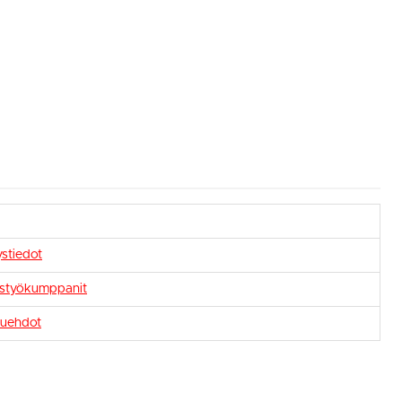
stiedot
istyökumppanit
uehdot