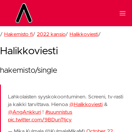
/
Hakemisto fi
/
2022 kansio
/
Halikkoviesti
/
Halikkoviesti
hakemisto/single
Lahkolaisten syyskokoontuminen. Screeni, tv-rasti
ja kaikki tarvittava. Hienoa
@Halikkoviesti
&
@AngAnkkuri
!
#suunnistus
pic.twitter.com/9BDunTtjcy
— Mika Kulmala (@KulmalaMikaM)
October 22,